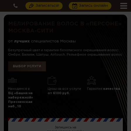
Записаться!
Запись онлайн
МЕЛИРОВАНИЕ ВОЛОС В «ПЕРСОНЕ»
МОСКВА-СИТИ
от
лучших
специалистов Москвы
Безупречный цвет и гарантия безопасного окрашивания волос:
Омбре, Балаяж, Шатуш, Airtouch, Рельефное окрашивание волос
ВЫБОР УСЛУГИ
Находимся в
Цены на все услуги
Гарантия
качества
БЦ «Башня на
от 6100 руб.
набережной»
Пресненская
наб., 10
Запишись на