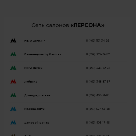
Сеть салонов
«ПЕРСОНА»
МЕГА Химки •
8 (499) 113-34-92
Павелецкая by Davines
8 (499) 322-79-82
МЕГА Химки
8 (499) 346-72-23
Лубянка
8 (499) 348-87-67
Домодедовская
8 (499) 404-21-03
Москва-Сити
8 (499) 677-54-48
Деловой центр
8 (499) 403-17-46