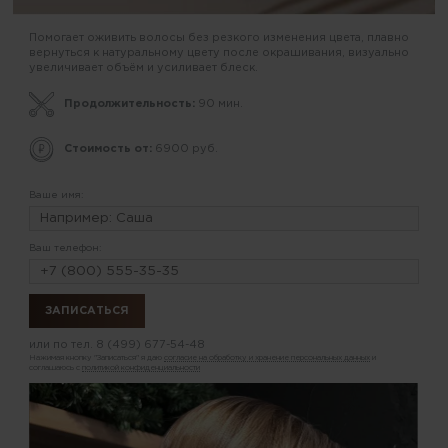
Помогает оживить волосы без резкого изменения цвета, плавно
вернуться к натуральному цвету после окрашивания, визуально
увеличивает объём и усиливает блеск.
Продолжительность:
90 мин.
Стоимость от:
6900 руб.
Ваше имя:
Ваш телефон:
или по тел.
8 (499) 677-54-48
Нажимая кнопку "Записаться" я даю
согласие на обработку и хранение персональных данных
и
соглашаюсь с
политикой конфиденциальности