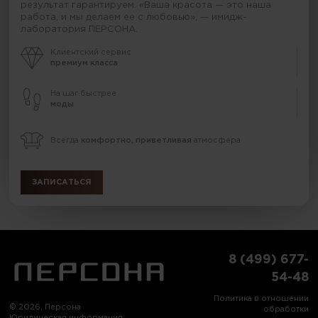
результат гарантируем. «Ваша красота — это наша
работа, и мы делаем ее с любовью», — имидж-
лаборатория ПЕРСОНА.
Клиентский сервис
премиум класса
На шаг быстрее
моды
Всегда
комфортно, приветливая
атмосфера
ЗАПИСАТЬСЯ
8 (499) 677-
54-48
Политика в отношении
© 2026, Персона
обработки
Юридическая информация: