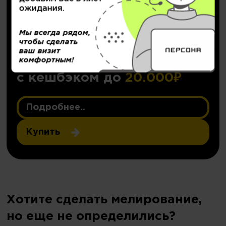
ожидания.
Мы всегда рядом,
чтобы сделать
НОВИНКА!
ваш визит
Персональный депозит
комфортным!
с кешбэком до
20.000₽
Подробнее..
Купить
Хотите сделать мелирование,
но еще не определились?