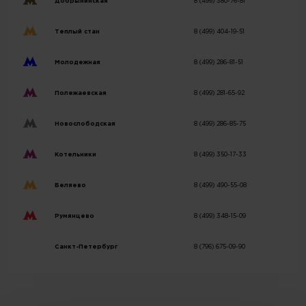
Добрынинская
8 (499) 380-76-81
Теплый стан
8 (499) 404-19-51
Молодежная
8 (499) 286-81-51
Полежаевская
8 (499) 281-65-92
Новослободская
8 (499) 286-85-75
Котельники
8 (499) 350-17-33
Беляево
8 (499) 490-55-08
Румянцево
8 (499) 348-15-09
Санкт-Петербург
8 (796) 675-09-90