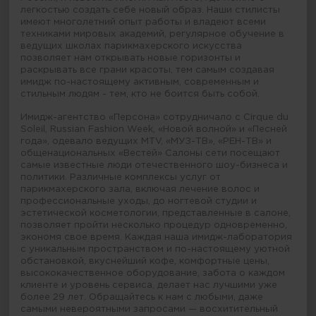
легкостью создать себе новый образ. Наши стилисты
имеют многолетний опыт работы и владеют всеми
техниками мировых академий, регулярное обучение в
ведущих школах парикмахерского искусства
позволяет нам открывать новые горизонты и
раскрывать все грани красоты, тем самым создавая
имидж по-настоящему активным, современным и
стильным людям - тем, кто не боится быть собой.
Имидж-агентство «Персона» сотрудничало с Cirque du
Soleil, Russian Fashion Week, «Новой волной» и «Песней
года», одевало ведущих MTV, «МУЗ-ТВ», «РЕН-ТВ» и
общенациональных «Вестей» Салоны сети посещают
самые известные люди отечественного шоу-бизнеса и
политики. Различные комплексы услуг от
парикмахерского зала, включая лечение волос и
профессиональные уходы, до ногтевой студии и
эстетической косметологии, представленные в салоне,
позволяет пройти несколько процедур одновременно,
экономя свое время. Каждая наша имидж-лаборатория
с уникальным пространством и по-настоящему уютной
обстановкой, вкуснейший кофе, комфортные цены,
высококачественное оборудование, забота о каждом
клиенте и уровень сервиса, делает нас лучшими уже
более 29 лет. Обращайтесь к нам с любыми, даже
самыми невероятными запросами — восхитительный