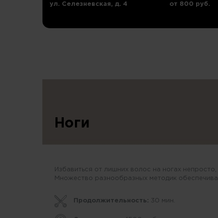
ул. Селезневская, д. 4
от 800 руб.
Ноги
Избавиться от лишних волос на ногах непросто,
Множество разнообразных методик обеспечивае
Продолжительность:
30 мин.