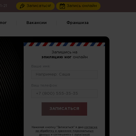
1-21
Записаться!
Запись онлайн
лог
Вакансии
Франшиза
Запишись на
эпиляцию ног
онлайн
Ваше имя:
Ваш телефон:
или по тел.
8 (499) 286-85-75
Нажимая кнопку "Записаться" я даю
согласие
на обработку и хранение персональных
данных
и соглашаюсь с
политикой