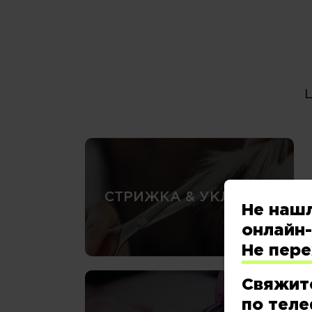
СТРИЖКА & УКЛАДКА
Не наш
онлайн-
Не пер
Свяжит
по теле