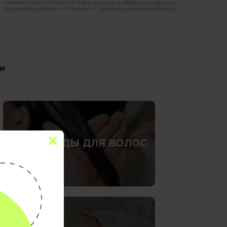
Нажимая кнопку "Записаться" я даю
согласие на обработку и хранение
персональных данных
и соглашаюсь с
политикой конфиденциальности
»
СПА-УХОДЫ ДЛЯ ВОЛОС