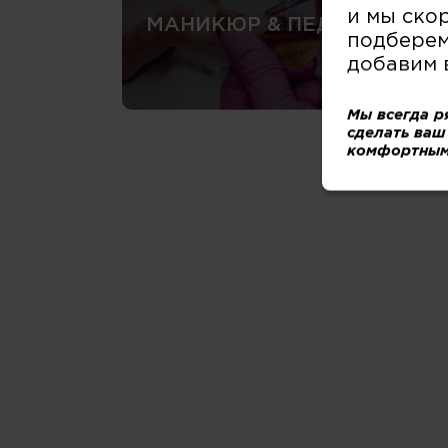
и мы ско
МАНИКЮР & ПЕДИКЮР
подберем
добавим 
Мы всегда р
сделать ваш
комфортным