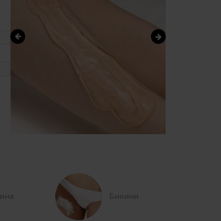
ина
Бикини