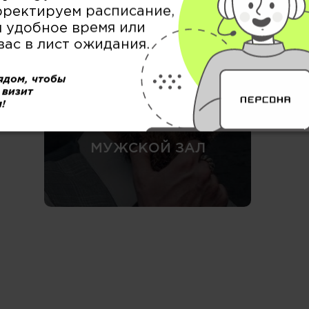
БРОВИ / РЕСНИЦЫ &
рректируем расписание,
ВИЗАЖ
 удобное время или
вас в лист ожидания.
ядом, чтобы
 визит
!
МУЖСКОЙ ЗАЛ