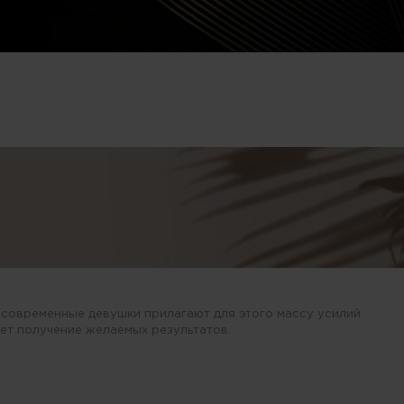
 современные девушки прилагают для этого массу усилий.
т получение желаемых результатов.