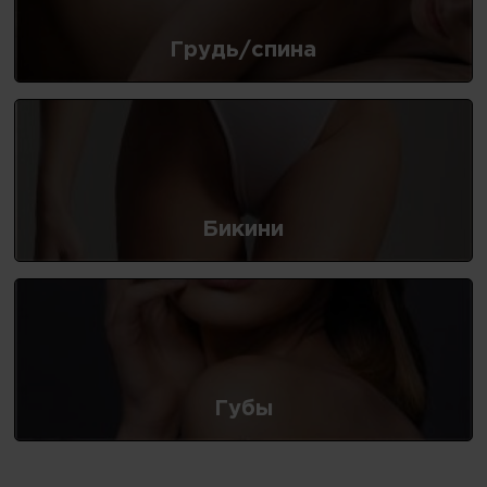
Грудь/спина
Бикини
Губы