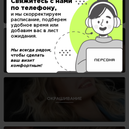
Свяжитесь с нами
ЖЕНСКИЕ СТРИЖКИ
по телефону,
и мы скорректируем
расписание, подберем
удобное время или
добавим вас в лист
ожидания.
НОГТЕВОЙ СЕРВИС
Мы всегда рядом,
чтобы сделать
ваш визит
комфортным!
ОКРАШИВАНИЕ