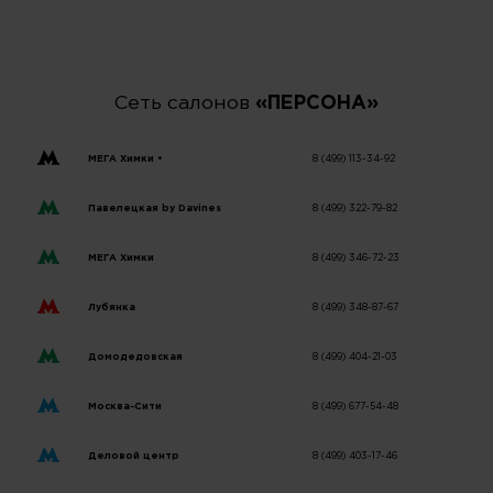
Сеть салонов
«ПЕРСОНА»
МЕГА Химки •
8 (499) 113-34-92
Павелецкая by Davines
8 (499) 322-79-82
МЕГА Химки
8 (499) 346-72-23
Лубянка
8 (499) 348-87-67
Домодедовская
8 (499) 404-21-03
Москва-Сити
8 (499) 677-54-48
Деловой центр
8 (499) 403-17-46