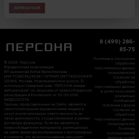
ЗАПИСАТЬСЯ
8 (499) 286-
85-75
Политика в отношении
© 2026, Персона
обработки
Юридическая информация:
персональных данных
ИП Цыганкова Елена Валентиновна
пользователей
ИНН 772803624638 / ОГРНИП 316774600064111
Согласие на
125466, Москва, Новокуркинское шоссе, 31
обработку
использует товарный знак “ПЕРСОНА имидж-
персональных данных
лаборатория” по лицензии от правообладателя,
в целях получения
регистрация в Роспатенте от 30.09.2016
рекламных
№РД0207279
сообщений
Салоны, представленные на Сайте, являются
Публична оферта
самостоятельными юридическими лицами и
Согласие на
несут исключительную ответственность за
обработку
свою деятельность, осуществляемую в рамках
персональных данных
договора франшизы. Если вы являетесь
пользователей
правообладателем материалов, размещённых
Политика
на сайте (включая изображения и фотографии),
использования
и считаете, что их использование нарушает
файлов cookie