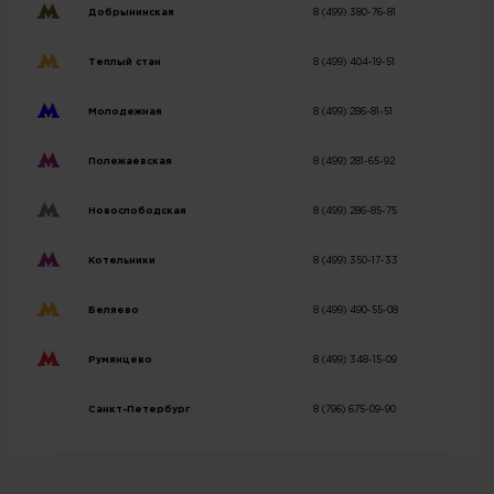
Добрынинская
8 (499) 380-76-81
Теплый стан
8 (499) 404-19-51
Молодежная
8 (499) 286-81-51
Полежаевская
8 (499) 281-65-92
Новослободская
8 (499) 286-85-75
Котельники
8 (499) 350-17-33
Беляево
8 (499) 490-55-08
Румянцево
8 (499) 348-15-09
Санкт-Петербург
8 (796) 675-09-90