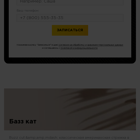
Ваш телефон:
или по тел.
8 (499) 286-85-75
Нажимая кнопку "Записаться" я даю
согласие на обработку и хранение персональных данных
и соглашаюсь с
политикой конфиденциальности
Базз кат
Buzz cut &amp;amp;mdash; классическая американская стрижка в