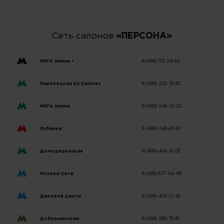
Сеть салонов
«ПЕРСОНА»
МЕГА Химки •
8 (499) 113-34-92
Павелецкая by Davines
8 (499) 322-79-82
МЕГА Химки
8 (499) 346-72-23
Лубянка
8 (499) 348-87-67
Домодедовская
8 (499) 404-21-03
Москва-Сити
8 (499) 677-54-48
Деловой центр
8 (499) 403-17-46
Добрынинская
8 (499) 380-76-81