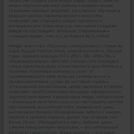
легкостью создать себе новый образ. Наши стилисты
имеют многолетний опыт работы и владеют всеми
техниками мировых академий, регулярное обучение в
ведущих школах парикмахерского искусства
позволяет нам открывать новые горизонты и
раскрывать все грани красоты, тем самым создавая
имидж по-настоящему активным, современным и
стильным людям - тем, кто не боится быть собой.
Имидж-агентство «Персона» сотрудничало с Cirque du
Soleil, Russian Fashion Week, «Новой волной» и «Песней
года», одевало ведущих MTV, «МУЗ-ТВ», «РЕН-ТВ» и
общенациональных «Вестей» Салоны сети посещают
самые известные люди отечественного шоу-бизнеса и
политики. Различные комплексы услуг от
парикмахерского зала, включая лечение волос и
профессиональные уходы, до ногтевой студии и
эстетической косметологии, представленные в салоне,
позволяет пройти несколько процедур одновременно,
экономя свое время. Каждая наша имидж-лаборатория
с уникальным пространством и по-настоящему уютной
обстановкой, вкуснейший кофе, комфортные цены,
высококачественное оборудование, забота о каждом
клиенте и уровень сервиса, делает нас лучшими уже
более 29 лет. Обращайтесь к нам с любыми, даже
самыми невероятными запросами — восхитительный
результат гарантируем. «Ваша красота — это наша