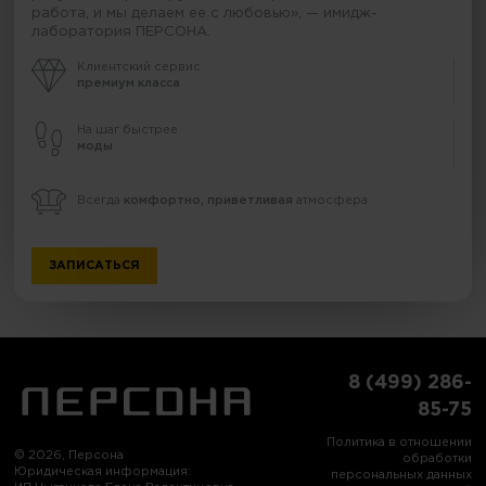
работа, и мы делаем ее с любовью», — имидж-
лаборатория ПЕРСОНА.
Клиентский сервис
премиум класса
На шаг быстрее
моды
Всегда
комфортно, приветливая
атмосфера
ЗАПИСАТЬСЯ
8 (499) 286-
85-75
Политика в отношении
© 2026, Персона
обработки
Юридическая информация:
персональных данных