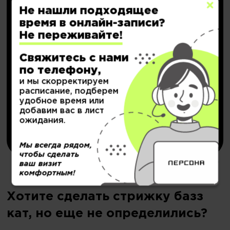
Не нашли подходящее
время в онлайн-записи?
Не переживайте!
НОВИНКА!
Персональный депозит
Свяжитесь с нами
по телефону,
с кешбэком до
20.000₽
и мы скорректируем
расписание, подберем
удобное время или
Подробнее..
добавим вас в лист
ожидания.
Купить
Мы всегда рядом,
чтобы сделать
ваш визит
комфортным!
Хотите сделать стрижку базз
кат, но еще не определились?