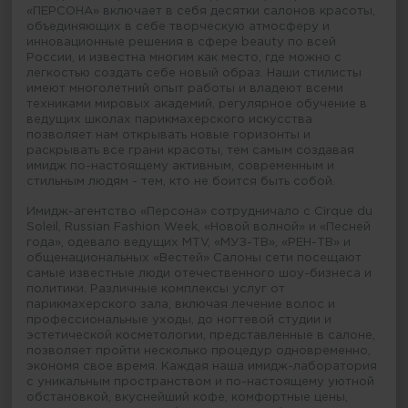
«ПЕРСОНА» включает в себя десятки салонов красоты,
объединяющих в себе творческую атмосферу и
инновационные решения в сфере beauty по всей
России, и известна многим как место, где можно с
легкостью создать себе новый образ. Наши стилисты
имеют многолетний опыт работы и владеют всеми
техниками мировых академий, регулярное обучение в
ведущих школах парикмахерского искусства
позволяет нам открывать новые горизонты и
раскрывать все грани красоты, тем самым создавая
имидж по-настоящему активным, современным и
стильным людям - тем, кто не боится быть собой.
Имидж-агентство «Персона» сотрудничало с Cirque du
Soleil, Russian Fashion Week, «Новой волной» и «Песней
года», одевало ведущих MTV, «МУЗ-ТВ», «РЕН-ТВ» и
общенациональных «Вестей» Салоны сети посещают
самые известные люди отечественного шоу-бизнеса и
политики. Различные комплексы услуг от
парикмахерского зала, включая лечение волос и
профессиональные уходы, до ногтевой студии и
эстетической косметологии, представленные в салоне,
позволяет пройти несколько процедур одновременно,
экономя свое время. Каждая наша имидж-лаборатория
с уникальным пространством и по-настоящему уютной
обстановкой, вкуснейший кофе, комфортные цены,