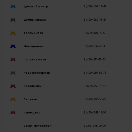
Деловой центр
8 (499) 403-17-46
Добрынинская
8 (499) 380-76-81
Теплый стан
8 (499) 404-19-51
Молодежная
8 (499) 286-81-51
Полежаевская
8 (499) 281-65-92
Новослободская
8 (499) 286-85-75
Котельники
8 (499) 350-17-33
Беляево
8 (499) 490-55-08
Румянцево
8 (499) 348-15-09
Санкт-Петербург
8 (796) 675-09-90