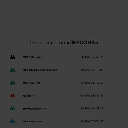
Сеть салонов
«ПЕРСОНА»
МЕГА Химки •
8 (499) 113-34-92
Павелецкая by Davines
8 (499) 322-79-82
МЕГА Химки
8 (499) 346-72-23
Лубянка
8 (499) 348-87-67
Домодедовская
8 (499) 404-21-03
Москва-Сити
8 (499) 677-54-48