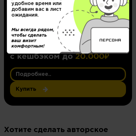
удобное время или
добавим вас в лист
ожидания.
Мы всегда рядом,
чтобы сделать
НОВИНКА!
ваш визит
Персональный депозит
комфортным!
с кешбэком до
20.000₽
Подробнее..
Купить
Хотите сделать авторское