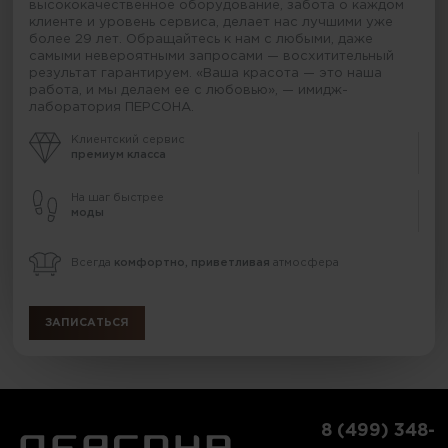
высококачественное оборудование, забота о каждом
клиенте и уровень сервиса, делает нас лучшими уже
более 29 лет. Обращайтесь к нам с любыми, даже
самыми невероятными запросами — восхитительный
результат гарантируем. «Ваша красота — это наша
работа, и мы делаем ее с любовью», — имидж-
лаборатория ПЕРСОНА.
Клиентский сервис
премиум класса
На шаг быстрее
моды
Всегда
комфортно, приветливая
атмосфера
ЗАПИСАТЬСЯ
8 (499) 348-