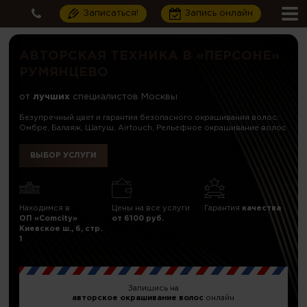
Записаться!
Запись онлайн
АВТОРСКАЯ ТЕХНИКА В «ПЕРСОНЕ»
РУМЯНЦЕВО
от
лучших
специалистов Москвы
Безупречный цвет и гарантия безопасного окрашивания волос:
Омбре, Балаяж, Шатуш, Airtouch, Рельефное окрашивание волос
ВЫБОР УСЛУГИ
Находимся в
Цены на все услуги
Гарантия
качества
ОП «Comcity»
от 6100 руб.
Киевское ш., 6, стр.
1
Запишись на
авторское окрашивание волос
онлайн