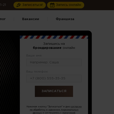
1-21
Записаться!
Запись онлайн
лог
Вакансии
Франшиза
Запишись на
брондирование
онлайн
Ваше имя:
Ваш телефон:
или по тел.
8 (499) 348-15-09
Нажимая кнопку "Записаться" я даю
согласие
на обработку и хранение персональных
данных
и соглашаюсь с
политикой