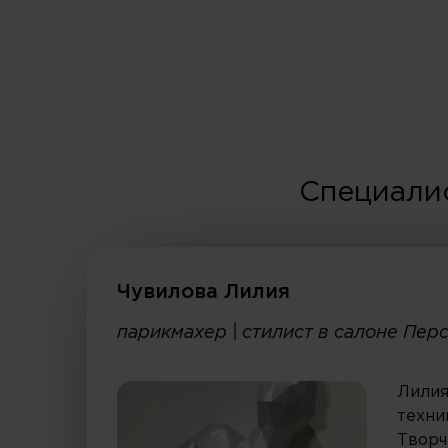
Специали
Чувилова Лилия
парикмахер | стилист в салоне Пер
Лилия
техни
Творч