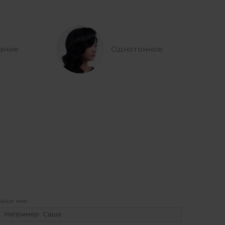
ание
Однотонное
Ваше имя: