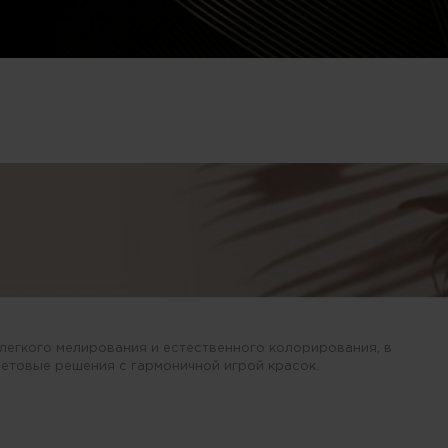
 легкого мелирования и естественного колорирования, в
етовые решения с гармоничной игрой красок.