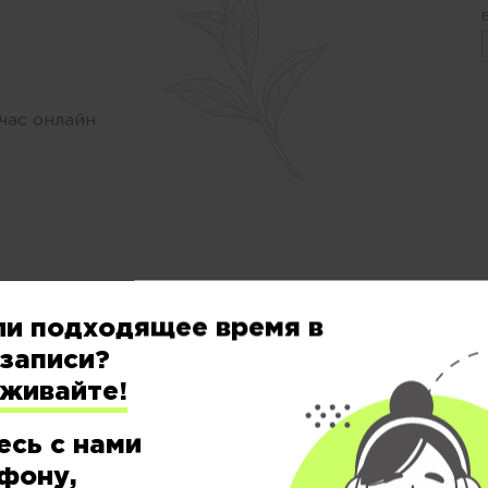
час онлайн
Цены на услуги в салоне красоты
«Персона
ли подходящее время в
записи?
еживайте!
есь с нами
ОКРАШИВАНИЕ &
фону,
СТРУКТУРА