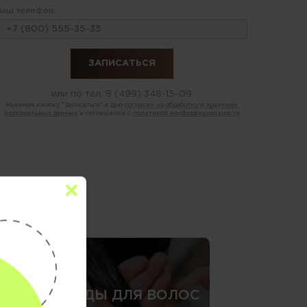
Ваш телефон:
или по тел.
8 (499) 348-15-09
Нажимая кнопку "Записаться" я даю
согласие на обработку и хранение
персональных данных
и соглашаюсь с
политикой конфиденциальности
»
СПА-УХОДЫ ДЛЯ ВОЛОС