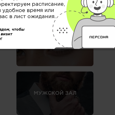
рректируем расписание,
 удобное время или
вас в лист ожидания.
ядом, чтобы
 визит
!
БРОВИ / РЕСНИЦЫ &
ВИЗАЖ
МУЖСКОЙ ЗАЛ