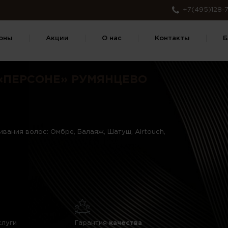
+7(495)128-7
оны
Акции
О нас
Контакты
Б
«ПЕРСОНЕ» РУМЯНЦЕВО
вания волос: Омбре, Балаяж, Шатуш, Airtouch,
слуги
Гарантия
качества