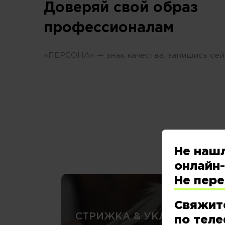
Доверяй свой образ
профессионалам
«ПЕРСОНА» — знак качества, запишись сей
Не наш
онлайн-
Не пер
Свяжит
СТРИЖКА & УКЛАДКА
по теле