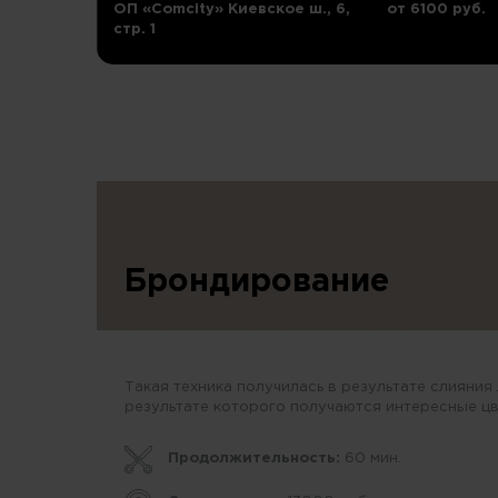
ОП «Comcity» Киевское ш., 6,
от 6100 руб.
стр. 1
Брондирование
Такая техника получилась в результате слияния
результате которого получаются интересные цв
Продолжительность:
60 мин.