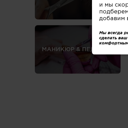
и мы ско
подберем
добавим 
Мы всегда р
сделать ваш
комфортным
МАНИКЮР & ПЕДИКЮР