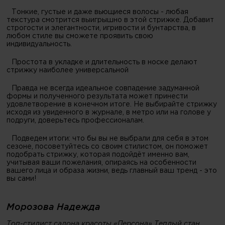
Тонкие, густые и даже вьющиеся волосы - любая
текстура смотрится выигрышно в этой стрижке. Добавит
строгости и элегантности, игривости и бунтарства, в
любом стиле вы сможете проявить свою
индивидуальность.
Простота в укладке и длительность в носке делают
стрижку наиболее универсальной
Правда не всегда идеальное совпадение задуманной
формы и полученного результата может принести
удовлетворение в конечном итоге. Не выбирайте стрижку
исходя из увиденного в журнале, в метро или на голове у
подруги, доверьтесь профессионалам.
Подведем итоги: что бы вы не выбрали для себя в этом
сезоне, посоветуйтесь со своим стилистом, он поможет
подобрать стрижку, которая подойдёт именно вам,
учитывая ваши пожелания, опираясь на особенности
вашего лица и образа жизни, ведь главный ваш тренд - это
вы сами!
Морозова Надежда
Топ-стилист салона красоты «Персона»
Теплый стан