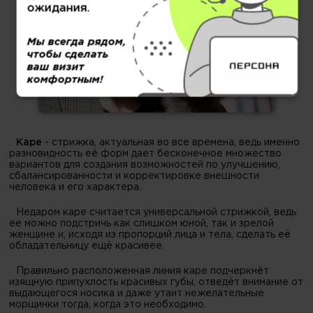
ожидания.
Мы всегда рядом,
чтобы сделать
ваш визит
комфортным!
Каре
- стрижка, актуальная во все времена, ведь именно
разновидность её форм дает бесконечное множество
вариантов для создания возможностей по улучшению,
сбалансированности и корректировке внешности
человека и его характера.
Недаром каре считается универсальной стрижкой, ведь
ее можно подстричь как слишком юной, так и зрелой
женщине и, исходя из пропорций лица и тела, сделать её
обладательницу ещё красивее.
Правильно расположенная линия каре подчеркнёт
изящную припухлость красивых губы, отведёт внимание от
выдающегося носика и даже утаит нежелательные
морщинки тогда, когда это необходимо.