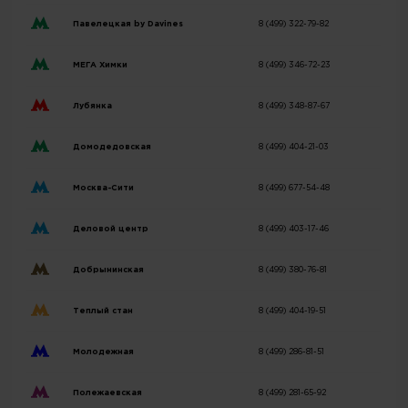
Павелецкая by Davines
8 (499) 322-79-82
МЕГА Химки
8 (499) 346-72-23
Лубянка
8 (499) 348-87-67
Домодедовская
8 (499) 404-21-03
Москва-Сити
8 (499) 677-54-48
Деловой центр
8 (499) 403-17-46
Добрынинская
8 (499) 380-76-81
Теплый стан
8 (499) 404-19-51
Молодежная
8 (499) 286-81-51
Полежаевская
8 (499) 281-65-92