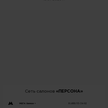
Сеть салонов
«ПЕРСОНА»
МЕГА Химки •
8 (499) 113-34-92