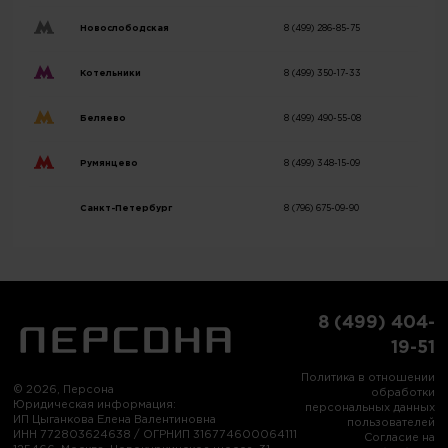
Новослободская
8 (499) 286-85-75
Котельники
8 (499) 350-17-33
Беляево
8 (499) 490-55-08
Румянцево
8 (499) 348-15-09
Санкт-Петербург
8 (796) 675-09-90
8 (499) 404-
19-51
Политика в отношении
© 2026, Персона
обработки
Юридическая информация:
персональных данных
ИП Цыганкова Елена Валентиновна
пользователей
ИНН 772803624638 / ОГРНИП 316774600064111
Согласие на