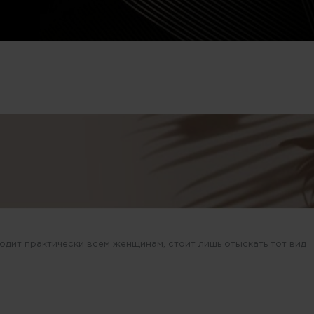
ходит практически всем женщинам, стоит лишь отыскать тот вид