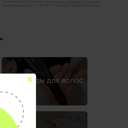
Нажимая кнопку "Записаться" я даю
согласие на обработку и хранение
персональных данных
и соглашаюсь с
политикой конфиденциальности
»
СПА-УХОДЫ ДЛЯ ВОЛОС