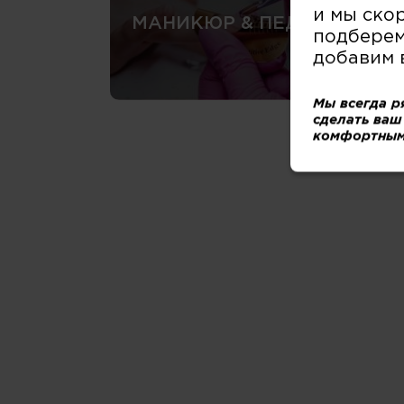
и мы ско
МАНИКЮР & ПЕДИКЮР
подберем
добавим 
Мы всегда р
сделать ваш
комфортным