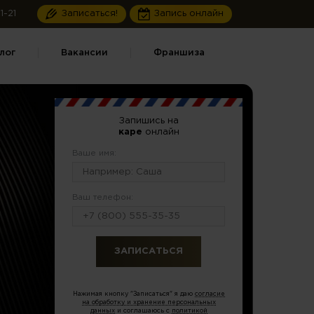
1-21
Записаться!
Запись онлайн
лог
Вакансии
Франшиза
Запишись на
каре
онлайн
Ваше имя:
Ваш телефон:
или по тел.
8 (499) 281-65-92
Нажимая кнопку "Записаться" я даю
согласие
на обработку и хранение персональных
данных
и соглашаюсь с
политикой