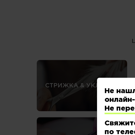
СТРИЖКА & УКЛАДКА
Не наш
онлайн-
Не пер
Свяжит
по теле