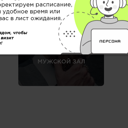
БРОВИ / РЕСНИЦЫ &
рректируем расписание,
ВИЗАЖ
 удобное время или
вас в лист ожидания.
ядом, чтобы
 визит
!
МУЖСКОЙ ЗАЛ