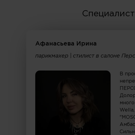
Специалист
Афанасьева Ирина
парикмахер | стилист в салоне Пе
В про
непре
ПЕРСО
Долор
много
Wella,
"MOS
Амбас
Сильн