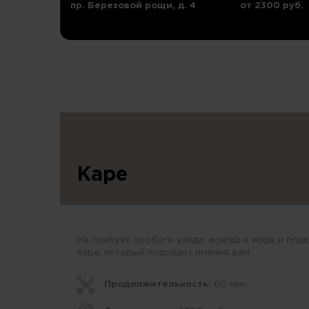
пр. Березовой рощи, д. 4
от 2300 руб.
Каре
Не требует особого ухода, всегда в моде и под
каре, который подойдет именно вам.
Продолжительность:
60 мин.