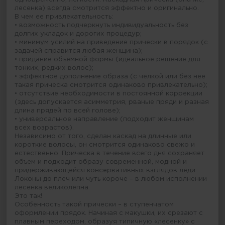
лесенка) всегда смотрится эффектно и оригинально.
В чем ее привлекательность:
• возможность подчеркнуть индивидуальность без
долгих укладок и дорогих процедур;
• минимум усилий на приведение прически в порядок (с
задачей справится любая женщина);
• придание объемной формы (идеальное решение для
тонких, редких волос);
• эффектное дополнение образа (с челкой или без нее
такая прическа смотрится одинаково привлекательно);
• отсутствие необходимости в постоянной коррекции
(здесь допускается асимметрия, рваные пряди и разная
длина прядей по всей голове);
• универсальное направление (подходит женщинам
всех возрастов).
Независимо от того, сделан каскад на длинные или
короткие волосы, он смотрится одинаково свежо и
естественно. Прическа в течение всего дня сохраняет
объем и подходит образу современной, модной и
придерживающейся консервативных взглядов леди.
Локоны до плеч или чуть короче – в любом исполнении
лесенка великолепна.
Это так!
Особенность такой прически – в ступенчатом
оформлении прядок. Начиная с макушки, их срезают с
плавным переходом, образуя типичную «лесенку» с