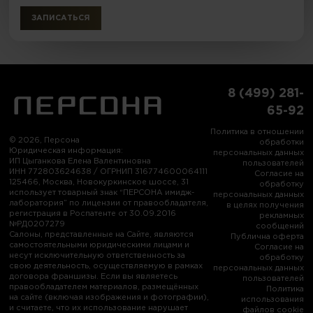
ЗАПИСАТЬСЯ
8 (499) 281-
65-92
Политика в отношении
© 2026, Персона
обработки
Юридическая информация:
персональных данных
ИП Цыганкова Елена Валентиновна
пользователей
ИНН 772803624638 / ОГРНИП 316774600064111
Согласие на
125466, Москва, Новокуркинское шоссе, 31
обработку
использует товарный знак “ПЕРСОНА имидж-
персональных данных
лаборатория” по лицензии от правообладателя,
в целях получения
регистрация в Роспатенте от 30.09.2016
рекламных
№РД0207279
сообщений
Салоны, представленные на Сайте, являются
Публична оферта
самостоятельными юридическими лицами и
Согласие на
несут исключительную ответственность за
обработку
свою деятельность, осуществляемую в рамках
персональных данных
договора франшизы. Если вы являетесь
пользователей
правообладателем материалов, размещённых
Политика
на сайте (включая изображения и фотографии),
использования
и считаете, что их использование нарушает
файлов cookie