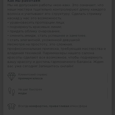
Как мы работаем
Мы не допускаем работы «кое-как». Это означает, что
наши мастера тщательно контролируют длину каждого
волоса и учитывают его структуру. Сделать стрижку
каскад у нас это возможность:
• уравновесить пропорции лица;
• подчеркнуть красивые линии;
• придать облику очарование;
• сменить имидж, стать успешнее и заметнее;
• стать элегантной, ухоженной девушкой.
Несмотря на простоту, это сложная,
профессиональная прическа, требующая мастерства и
владения техникой. Парикмахеры нашего салона
красоты сделают все возможное, чтобы подчеркнуть
вашу красоту и достичь гармоничного баланса. Ждем
вас уже сегодня! Запишитесь онлайн!
Клиентский сервис
премиум класса
На шаг быстрее
моды
Всегда
комфортно, приветливая
атмосфера