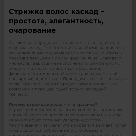
Стрижка волос каскад –
простота, элегантность,
очарование
Спешим вас порадовать, что хитом этого года стала
стрижка каскад. Эта естественная, объемная прическа
как нельзя лучше подчеркивает женственные черты и
подходит девушкам с любой формой лица. Благодаря
множеству вариаций ее исполнения и фантазийному
силуэту, можно легко добиться образцовой
филигранности, идеальной симметрии и незаметной
маскировки недостатков. Приподнять затылок, вытянуть
виски, прикрыть скулы и придать объем голове – все
возможно с помощью одной только каскадной
прически.
Почему стрижка каскад – это красиво?
Стрижка волос каскад славится своей элегантностью,
манящей женственностью и неприхотливостью ухода.
Она не требует сложных укладок и долгого
простаивания у зеркала. Это как раз тот вариант, когда
нужно добиться соблазнительного объема и
одновременно, легкости. Каскадная прическа (она же,