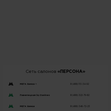
Сеть салонов
«ПЕРСОНА»
МЕГА Химки •
8 (499) 113-34-92
Павелецкая by Davines
8 (499) 322-79-82
МЕГА Химки
8 (499) 346-72-23