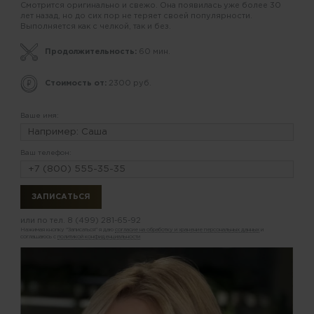
Смотрится оригинально и свежо. Она появилась уже более 30
лет назад, но до сих пор не теряет своей популярности.
Выполняется как с челкой, так и без.
Продолжительность:
60 мин.
Стоимость от:
2300 руб.
Ваше имя:
Ваш телефон:
или по тел.
8 (499) 281-65-92
Нажимая кнопку "Записаться" я даю
согласие на обработку и хранение персональных данных
и
соглашаюсь с
политикой конфиденциальности