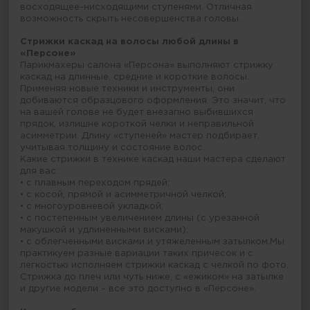
восходящее-нисходящими ступенями. Отличная
возможность скрыть несовершенства головы.
Стрижки каскад на волосы любой длины в
«Персоне»
Парикмахеры салона «Персона» выполняют стрижку
каскад на длинные, средние и короткие волосы.
Применяя новые техники и инструменты, они
добиваются образцового оформления. Это значит, что
на вашей голове не будет внезапно выбившихся
прядок, излишне короткой челки и неправильной
асимметрии. Длину «ступеней» мастер подбирает,
учитывая толщину и состояние волос.
Какие стрижки в технике каскад наши мастера сделают
для вас:
• с плавным переходом прядей;
• с косой, прямой и асимметричной челкой;
• с многоуровневой укладкой;
• с постепенным увеличением длины (с урезанной
макушкой и удлиненными висками);
• с облегченными висками и утяжеленным затылком.Мы
практикуем разные вариации таких причесок и с
легкостью исполняем стрижки каскад с челкой по фото.
Стрижка до плеч или чуть ниже, с «ежиком» на затылке
и другие модели – все это доступно в «Персоне».