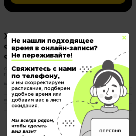
Хотите сделать записаться на
Не нашли подходящее
стрижку каскад, но еще не
время в онлайн-записи?
Не переживайте!
определились?
Свяжитесь с нами
С «ПЕРСОНОЙ» будьте уверены Ваш образ в надежных
руках
по телефону,
и мы скорректируем
Ваше имя:
расписание, подберем
удобное время или
добавим вас в лист
Ваш телефон:
ожидания.
Мы всегда рядом,
чтобы сделать
или по тел.
8 (499) 281-65-92
ваш визит
Нажимая кнопку "Записаться" я даю
согласие на обработку и хранение персональных данных
и соглашаюсь с