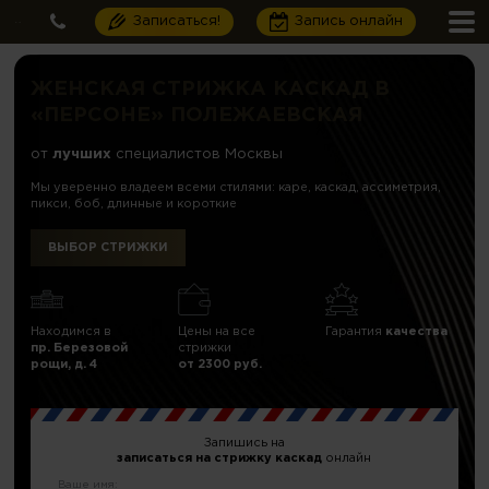
Записаться!
Запись онлайн
ЖЕНСКАЯ СТРИЖКА КАСКАД В
«ПЕРСОНЕ» ПОЛЕЖАЕВСКАЯ
от
лучших
специалистов Москвы
Мы уверенно владеем всеми стилями: каре, каскад, ассиметрия,
пикси, боб, длинные и короткие
ВЫБОР СТРИЖКИ
Находимся в
Цены на все
Гарантия
качества
пр. Березовой
стрижки
рощи, д. 4
от 2300 руб.
Запишись на
записаться на стрижку каскад
онлайн
Ваше имя: