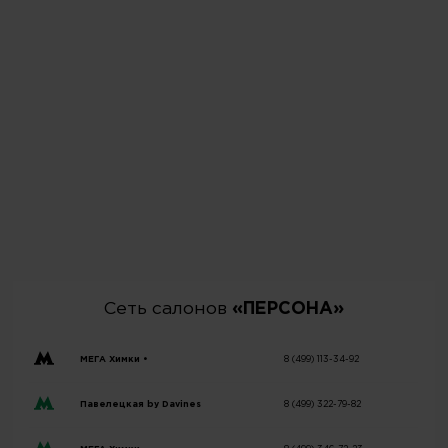
Сеть салонов
«ПЕРСОНА»
МЕГА Химки •
8 (499) 113-34-92
Павелецкая by Davines
8 (499) 322-79-82