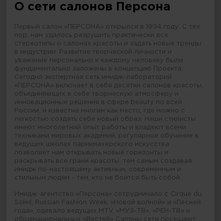
О сети салонов Персона
Первый салон «ПЕРСОНА» открылся в 1994 году. С тех
пор, нам удалось разрушить практически все
стереотипы о салонах красоты и задать новые тренды
в индустрии. Развитие творческой личности и
уважение персонально к каждому человеку были
фундаментально заложены в концепцию Проекта.
Сегодня экспертная сеть имидж-лабораторий
«ПЕРСОНА» включает в себя десятки салонов красоты,
объединяющих в себе творческую атмосферу и
инновационные решения в сфере beauty по всей
России, и известна многим как место, где можно с
легкостью создать себе новый образ. Наши стилисты
имеют многолетний опыт работы и владеют всеми
техниками мировых академий, регулярное обучение в
ведущих школах парикмахерского искусства
позволяет нам открывать новые горизонты и
раскрывать все грани красоты, тем самым создавая
имидж по-настоящему активным, современным и
стильным людям - тем, кто не боится быть собой.
Имидж-агентство «Персона» сотрудничало с Cirque du
Soleil, Russian Fashion Week, «Новой волной» и «Песней
года», одевало ведущих MTV, «МУЗ-ТВ», «РЕН-ТВ» и
общенациональных «Вестей» Салоны сети посещают