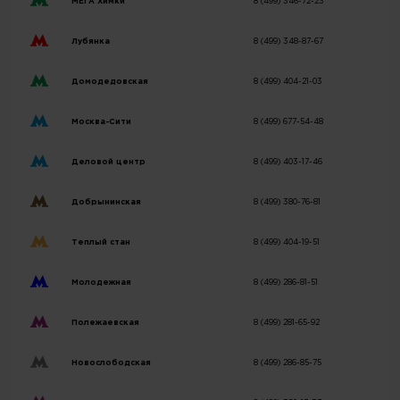
МЕГА Химки
8 (499) 346-72-23
Лубянка
8 (499) 348-87-67
Домодедовская
8 (499) 404-21-03
Москва-Сити
8 (499) 677-54-48
Деловой центр
8 (499) 403-17-46
Добрынинская
8 (499) 380-76-81
Теплый стан
8 (499) 404-19-51
Молодежная
8 (499) 286-81-51
Полежаевская
8 (499) 281-65-92
Новослободская
8 (499) 286-85-75