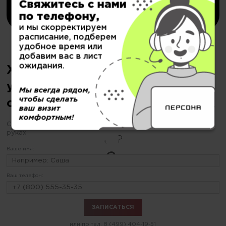
Купить
Свяжитесь с нами
по телефону,
и мы скорректируем
расписание, подберем
удобное время или
добавим вас в лист
ожидания.
Хотите сделать коктейльную
укладку, но еще не
Мы всегда рядом,
чтобы сделать
определились?
ваш визит
комфортным!
С «ПЕРСОНОЙ» будьте уверены Ваш образ в надежных
руках
Ваше имя:
Ваш телефон:
или по тел.
8 (499) 404-19-51