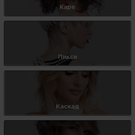
Каре
Пикси
Каскад