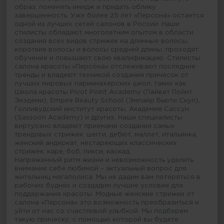
образ, поменять имидж и придать облику
завершенность. Уже более 25 лет «Персона» остается
одной из лучших сетей салонов в России. Наши
стилисты обладают многолетним опытом в области
создания всех видов стрижек на длинные волосы,
короткие волосы и волосы средней длины, проходят
обучение и повышают свою квалификацию. Стилисты
салона красоты «Персона» отслеживают последние
тренды и владеют техникой создания причесок от
лучших мировых парикмахерских школ, таких как
Школа красоты Pivot Point Academy (Пайвет Пойнт
Экэдеми), Empire Beauty School (Эмпайр Бьюти Скул),
Голливудский институт красоты, Академия Сассун
(Sassoon Academy) и других. Наши специалисты
виртуозно владеют приемами создания самых
трендовых стрижек: шегги, дебют, маллет, итальянка,
женский андеркат, нестареющих классических
стрижек: каре, боб, пикси, каскад.
Напряженный ритм жизни и невозможность уделить
внимание себе любимой – актуальный вопрос для
жительниц мегаполиса. Мы не дадим вам потеряться в
рабочих буднях и создадим лучшие условия для
поддержания красоты. Модные женские стрижки от
салона «Персона» это возможность преобразиться и
уйти от нас со счастливой улыбкой. Мы подберем
такую прическу, с помощью которой вы будете