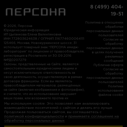
8 (499) 404-
19-51
Политика в отношении
© 2026, Персона
обработки
Юридическая информация:
персональных данных
ИП Цыганкова Елена Валентиновна
пользователей
ИНН 772803624638 / ОГРНИП 316774600064111
Согласие на
125466, Москва, Новокуркинское шоссе, 31
обработку
использует товарный знак “ПЕРСОНА имидж-
персональных данных
лаборатория” по лицензии от правообладателя,
в целях получения
регистрация в Роспатенте от 30.09.2016
рекламных
№РД0207279
сообщений
Салоны, представленные на Сайте, являются
Публична оферта
самостоятельными юридическими лицами и
Согласие на
несут исключительную ответственность за
обработку
свою деятельность, осуществляемую в рамках
персональных данных
договора франшизы. Если вы являетесь
пользователей
правообладателем материалов, размещённых
Политика
на сайте (включая изображения и фотографии),
использования
и считаете, что их использование нарушает
файлов cookie
ваши права, или возражаете против их
использования, пожалуйста, свяжитесь с нами:
Мы используем cookie. Это позволяет нам анализировать
info@persona-city.ru
взаимодействие посетителей с сайтом и делать его лучше.
Продолжая пользоваться сайтом, вы соглашаетесь с
политикой конфиденциальности
и
принимаете соглашение на
обработку персональных данных