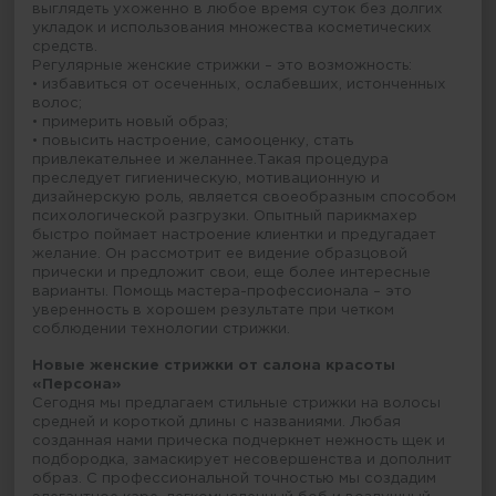
выглядеть ухоженно в любое время суток без долгих
укладок и использования множества косметических
средств.
Регулярные женские стрижки – это возможность:
• избавиться от осеченных, ослабевших, истонченных
волос;
• примерить новый образ;
• повысить настроение, самооценку, стать
привлекательнее и желаннее.Такая процедура
преследует гигиеническую, мотивационную и
дизайнерскую роль, является своеобразным способом
психологической разгрузки. Опытный парикмахер
быстро поймает настроение клиентки и предугадает
желание. Он рассмотрит ее видение образцовой
прически и предложит свои, еще более интересные
варианты. Помощь мастера-профессионала – это
уверенность в хорошем результате при четком
соблюдении технологии стрижки.
Новые женские стрижки от салона красоты
«Персона»
Сегодня мы предлагаем стильные стрижки на волосы
средней и короткой длины с названиями. Любая
созданная нами прическа подчеркнет нежность щек и
подбородка, замаскирует несовершенства и дополнит
образ. С профессиональной точностью мы создадим