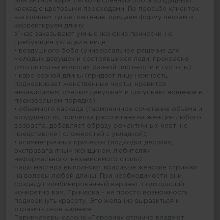
элегантное каре, легкомысленный боб и воздушный
каскад с цветовыми переходами. По просьбе клиенток
выполняем тугое плетение, придаем форму челкам и
корректируем длину.
У нас заказывают умные женские прически, не
требующие укладки в виде:
• воздушного боба (универсальное решение для
молодых девушек и состоявшихся леди, прекрасно
смотрится на волосах разной плотности и густоты);
• каре разной длины (придает лицу нежность,
подчеркивает женственные черты, нравится
независимым, смелым девушкам и допускает ношение в
произвольном порядке);
• объемного каскада (гармоничное сочетание объема и
воздушности, прическа рассчитана на женщин любого
возраста, добавляет образу романтичных черт, не
представляет сложностей с укладкой);
• асимметричных причесок (подходят дерзким,
экстравагантным женщинам, любителям
неформального, независимого стиля).
Наши мастера выполняют красивые женские стрижки
на волосы любой длины. При необходимости они
создадут комбинированный вариант, подходящий
конкретно вам. Прическа – не просто возможность
подчеркнуть красоту. Это желание выразиться и
отразить свое видение.
Парикмахеры салона «Персона» отлично владеют