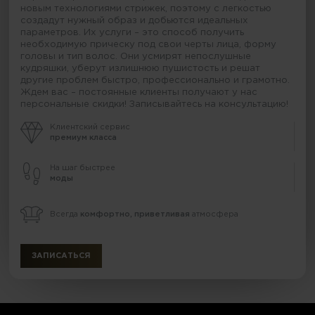
новым технологиями стрижек, поэтому с легкостью
создадут нужный образ и добьются идеальных
параметров. Их услуги – это способ получить
необходимую прическу под свои черты лица, форму
головы и тип волос. Они усмирят непослушные
кудряшки, уберут излишнюю пушистость и решат
другие проблем быстро, профессионально и грамотно.
Ждем вас – постоянные клиенты получают у нас
персональные скидки! Записывайтесь на консультацию!
Клиентский сервис
премиум класса
На шаг быстрее
моды
Всегда
комфортно, приветливая
атмосфера
ЗАПИСАТЬСЯ