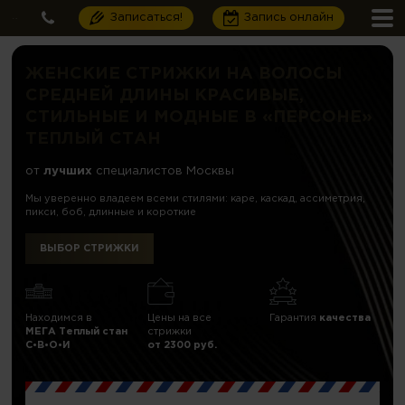
Записаться!
Запись онлайн
ЖЕНСКИЕ СТРИЖКИ НА ВОЛОСЫ
СРЕДНЕЙ ДЛИНЫ КРАСИВЫЕ,
СТИЛЬНЫЕ И МОДНЫЕ В «ПЕРСОНЕ»
ТЕПЛЫЙ СТАН
от
лучших
специалистов Москвы
Мы уверенно владеем всеми стилями: каре, каскад, ассиметрия,
пикси, боб, длинные и короткие
ВЫБОР СТРИЖКИ
Находимся в
Цены на все
Гарантия
качества
МЕГА Теплый стан
стрижки
C•В•О•И
от 2300 руб.