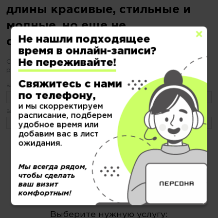
длины красивые, стильные и
модные, но еще не
Не нашли подходящее
определились?
время в онлайн-записи?
Не переживайте!
С «ПЕРСОНОЙ» будьте уверены Ваш образ в надежных
руках
Свяжитесь с нами
Ваше имя:
по телефону,
и мы скорректируем
Ваш телефон:
расписание, подберем
удобное время или
добавим вас в лист
ожидания.
или по тел.
8 (499) 404-19-51
Нажимая кнопку "Записаться" я даю
согласие на обработку и хранение персональных данных
и соглашаюсь с
Мы всегда рядом,
политикой конфиденциальности
чтобы сделать
ваш визит
комфортным!
Выберите нужную услугу: