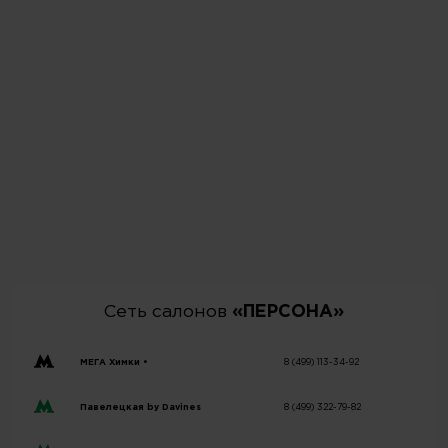
Сеть салонов
«ПЕРСОНА»
МЕГА Химки •
8 (499) 113-34-92
Павелецкая by Davines
8 (499) 322-79-82