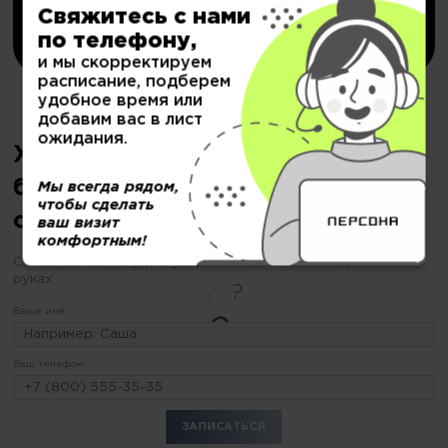
Свяжитесь с нами
Купить
по телефону,
и мы скорректируем
расписание, подберем
удобное время или
добавим вас в лист
ожидания.
Хотите сделать оформление
бороды, но еще не
Мы всегда рядом,
чтобы сделать
определились?
ваш визит
комфортным!
С «ПЕРСОНОЙ» будьте уверены Ваш образ в надежных
руках
Ваше имя:
Ваш телефон: