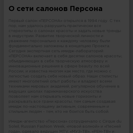
О сети салонов Персона
Первый салон «ПЕРСОНА» открылся в 1994 году. С тех
пор, нам удалось разрушить практически все
стереотипы о салонах красоты и задать новые тренды
в индустрии. Развитие творческой личности и
уважение персонально к каждому человеку были
фундаментально заложены в концепцию Проекта.
Сегодня экспертная сеть имидж-лабораторий
«ПЕРСОНА» включает в себя десятки салонов красоты,
объединяющих в себе творческую атмосферу и
инновационные решения в сфере beauty по всей
России, и известна многим как место, где можно с
легкостью создать себе новый образ. Наши стилисты
имеют многолетний опыт работы и владеют всеми
техниками мировых академий, регулярное обучение в
ведущих школах парикмахерского искусства
позволяет нам открывать новые горизонты и
раскрывать все грани красоты, тем самым создавая
имидж по-настоящему активным, современным и
стильным людям - тем, кто не боится быть собой.
Имидж-агентство «Персона» сотрудничало с Cirque du
Soleil, Russian Fashion Week, «Новой волной» и «Песней
года», одевало ведущих MTV, «МУЗ-ТВ», «РЕН-ТВ» и