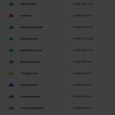
МЕГА Химки
8 (499) 346-72-23
Лубянка
8 (499) 348-87-67
Домодедовская
8 (499) 404-21-03
Москва-Сити
8 (499) 677-54-48
Деловой центр
8 (499) 403-17-46
Добрынинская
8 (499) 380-76-81
Теплый стан
8 (499) 404-19-51
Молодежная
8 (499) 286-81-51
Полежаевская
8 (499) 281-65-92
Новослободская
8 (499) 286-85-75