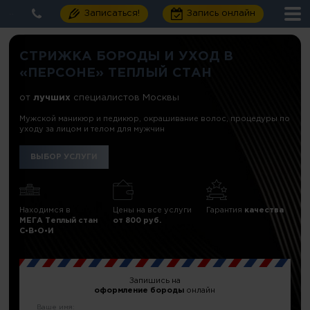
Записаться!
Запись онлайн
СТРИЖКА БОРОДЫ И УХОД В
«ПЕРСОНЕ» ТЕПЛЫЙ СТАН
от
лучших
специалистов Москвы
Мужской маникюр и педикюр, окрашивание волос, процедуры по
уходу за лицом и телом для мужчин
ВЫБОР УСЛУГИ
Находимся в
Цены на все услуги
Гарантия
качества
МЕГА Теплый стан
от 800 руб.
C•В•О•И
Запишись на
оформление бороды
онлайн
Ваше имя: