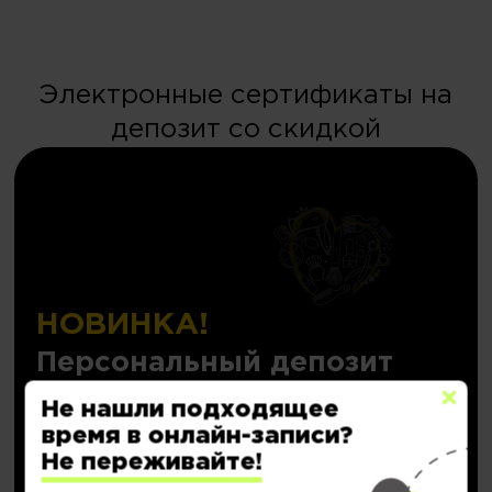
Электронные сертификаты на
депозит со скидкой
НОВИНКА!
Персональный депозит
с кешбэком до
20.000₽
Не нашли подходящее
время в онлайн-записи?
Не переживайте!
Подробнее..