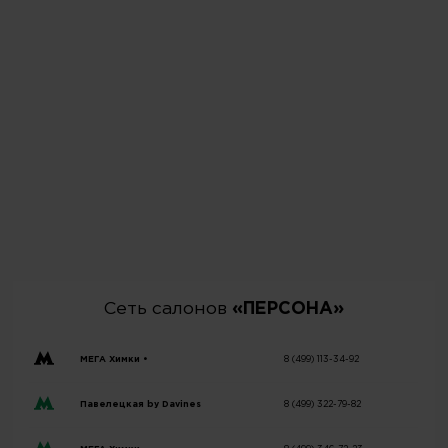
Сеть салонов
«ПЕРСОНА»
МЕГА Химки •
8 (499) 113-34-92
Павелецкая by Davines
8 (499) 322-79-82