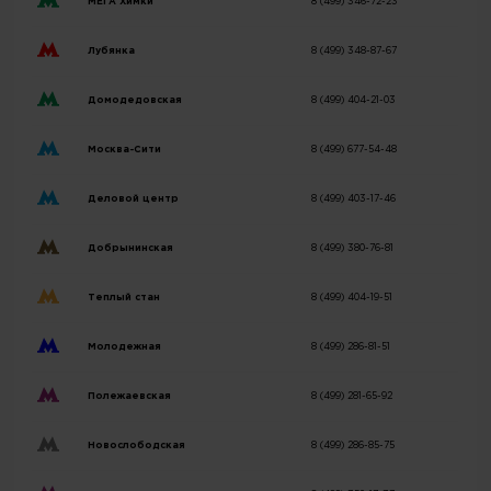
МЕГА Химки
8 (499) 346-72-23
Лубянка
8 (499) 348-87-67
Домодедовская
8 (499) 404-21-03
Москва-Сити
8 (499) 677-54-48
Деловой центр
8 (499) 403-17-46
Добрынинская
8 (499) 380-76-81
Теплый стан
8 (499) 404-19-51
Молодежная
8 (499) 286-81-51
Полежаевская
8 (499) 281-65-92
Новослободская
8 (499) 286-85-75