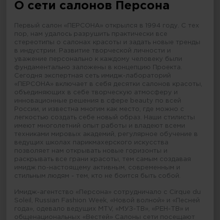
О сети салонов Персона
Первый салон «ПЕРСОНА» открылся в 1994 году. С тех
пор, нам удалось разрушить практически все
стереотипы о салонах красоты и задать новые тренды
в индустрии. Развитие творческой личности и
уважение персонально к каждому человеку были
фундаментально заложены в концепцию Проекта.
Сегодня экспертная сеть имидж-лабораторий
«ПЕРСОНА» включает в себя десятки салонов красоты,
объединяющих в себе творческую атмосферу и
инновационные решения в сфере beauty по всей
России, и известна многим как место, где можно с
легкостью создать себе новый образ. Наши стилисты
имеют многолетний опыт работы и владеют всеми
техниками мировых академий, регулярное обучение в
ведущих школах парикмахерского искусства
позволяет нам открывать новые горизонты и
раскрывать все грани красоты, тем самым создавая
имидж по-настоящему активным, современным и
стильным людям - тем, кто не боится быть собой.
Имидж-агентство «Персона» сотрудничало с Cirque du
Soleil, Russian Fashion Week, «Новой волной» и «Песней
года», одевало ведущих MTV, «МУЗ-ТВ», «РЕН-ТВ» и
общенациональных «Вестей» Салоны сети посещают