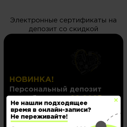
Электронные сертификаты на
депозит со скидкой
НОВИНКА!
Персональный депозит
с кешбэком до
20.000₽
Не нашли подходящее
время в онлайн-записи?
Подробнее..
Не переживайте!