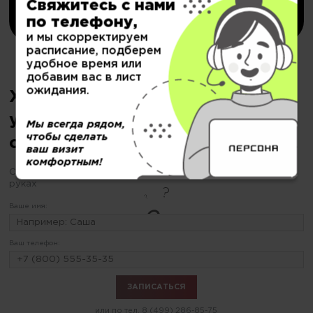
Купить
Свяжитесь с нами
по телефону,
и мы скорректируем
расписание, подберем
удобное время или
добавим вас в лист
ожидания.
Хотите сделать коктейльную
укладку, но еще не
Мы всегда рядом,
чтобы сделать
определились?
ваш визит
комфортным!
С «ПЕРСОНОЙ» будьте уверены Ваш образ в надежных
руках
Ваше имя:
Ваш телефон:
или по тел.
8 (499) 286-85-75