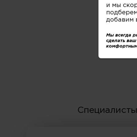
и мы ско
подберем
добавим 
Мы всегда р
сделать ваш
комфортным
Специалисты