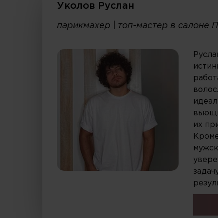
Уколов Руслан
парикмахер | топ-мастер в салоне
Русла
истин
работ
волос
идеал
вьющи
их пр
Кроме
мужск
увере
задач
резул