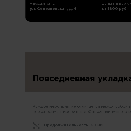
Находимся в
Цены на все у
ул. Селезневская, д. 4
от 1800 руб.
Повседневная укладк
Каждое мероприятие отличается между собой и
поэкспериментировать и добиться наилучшего р
Продолжительность:
60 мин.