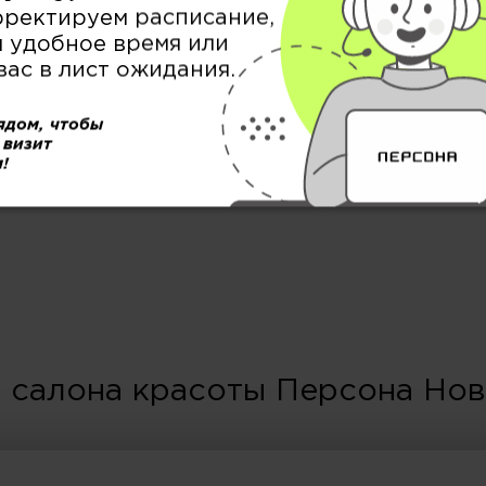
рректируем расписание,
 удобное время или
вас в лист ожидания.
МУЖСКОЙ ЗАЛ
ядом, чтобы
 визит
!
 салона красоты Персона Но