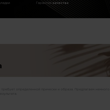
кладки
Гарантия
качества
а
 требует определенной прически и образа. Предлагаем немного
езультата.