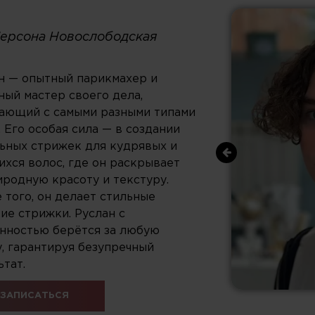
 Персона Новослободская
н — опытный парикмахер и
ный мастер своего дела,
ающий с самыми разными типами
. Его особая сила — в создании
ьных стрижек для кудрявых и
хся волос, где он раскрывает
иродную красоту и текстуру.
 того, он делает стильные
ие стрижки. Руслан с
нностью берётся за любую
у, гарантируя безупречный
ьтат.
ЗАПИСАТЬСЯ