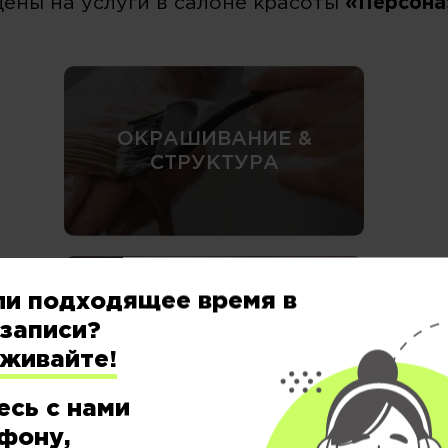
Цены на услуги в салоне красоты
«Персона
ОКРАШИВАНИЕ &
СТРУКТУРА
ли подходящее время в
записи?
БРОВИ / РЕСНИЦЫ &
ВИЗАЖ
еживайте!
есь с нами
фону,