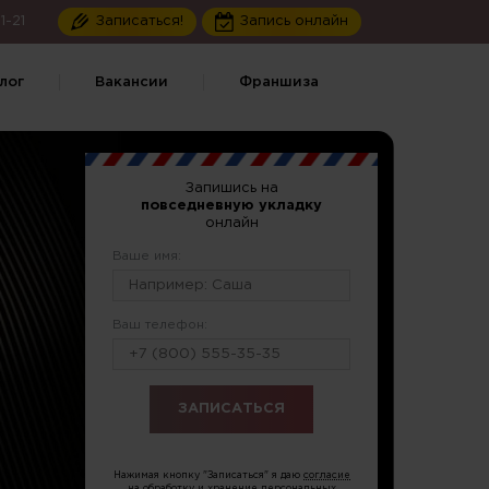
1-21
Записаться!
Запись онлайн
лог
Вакансии
Франшиза
Запишись на
повседневную укладку
онлайн
Ваше имя:
Ваш телефон:
или по тел.
8 (499) 286-85-75
Нажимая кнопку "Записаться" я даю
согласие
на обработку и хранение персональных