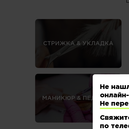
СТРИЖКА & УКЛАДКА
Не наш
онлайн-
МАНИКЮР & ПЕДИКЮР
Не пер
Свяжит
по теле