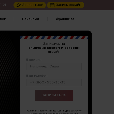
1-21
Записаться!
Запись онлайн
лог
Вакансии
Франшиза
Запишись на
эпиляция воском и сахаром
онлайн
Ваше имя:
Ваш телефон:
или по тел.
8 (796) 675-09-90
Нажимая кнопку "Записаться" я даю
согласие
на обработку и хранение персональных