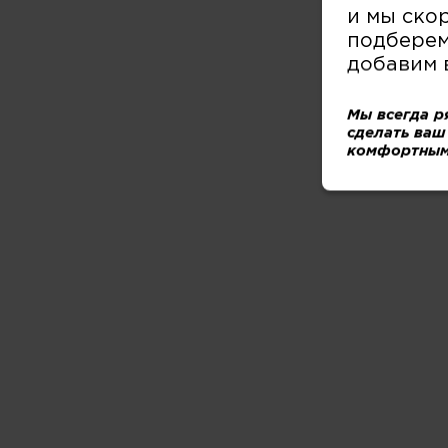
Акции 
и мы ско
подберем
добавим 
Мы всегда р
сделать ваш
комфортным