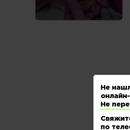
Не наш
онлайн-
Не пер
Свяжит
по теле