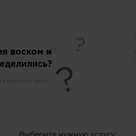
ия воском и
ределились?
 в надежных руках
Выберите нужную услугу: