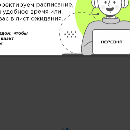
в салоне «Персона» Санкт-Пе
рректируем расписание,
 удобное время или
вас в лист ожидания.
ядом, чтобы
 визит
!