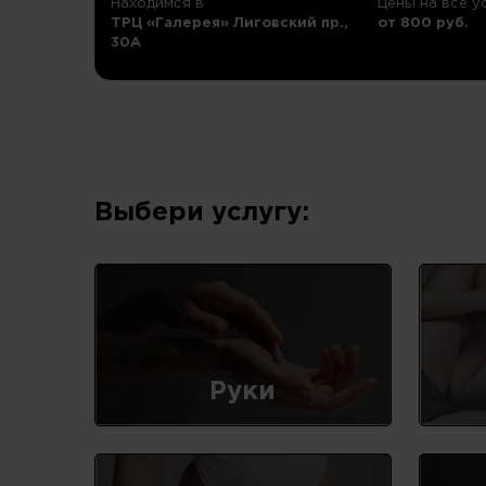
Находимся в
Цены на все у
ТРЦ «Галерея» Лиговский пр.,
от 800 руб.
30А
Выбери услугу:
Руки