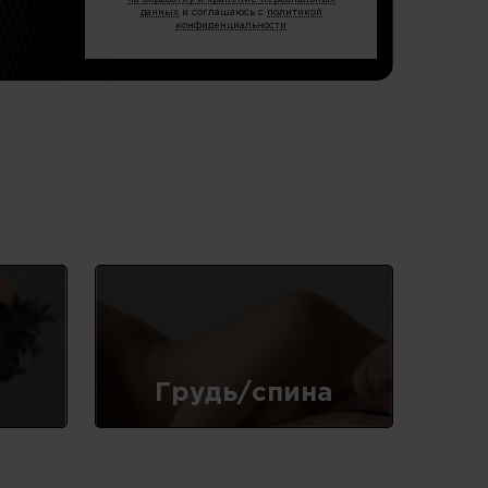
данных
и соглашаюсь с
политикой
конфиденциальности
Грудь/спина