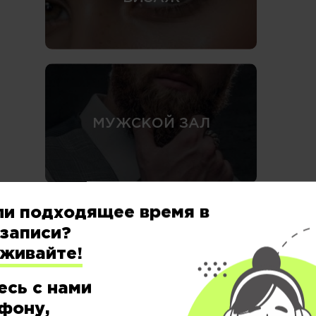
МУЖСКОЙ ЗАЛ
ли подходящее время в
записи?
еживайте!
есь с нами
фону,