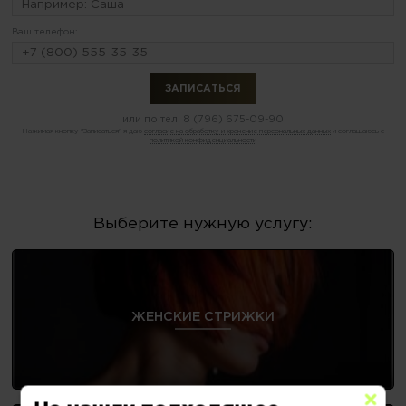
Ваш телефон:
или по тел.
8 (796) 675-09-90
Нажимая кнопку "Записаться" я даю
согласие на обработку и хранение персональных данных
и соглашаюсь с
политикой конфиденциальности
Выберите нужную услугу:
ЖЕНСКИЕ СТРИЖКИ