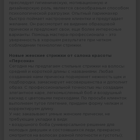
преследует гигиеническую, мотивационную и
дизайнерскую роль, является своеобразным способом
психологической разгрузки. Опытный парикмахер
быстро поймает настроение клиентки и предугадает
желание. Он рассмотрит ее видение образцовой
прически и предложит свои, еще более интересные
варианты. Помощь мастера-профессионала – это
уверенность в хорошем результате при четком
соблюдении технологии стрижки.
Новые женские стрижки от салона красоты
«Персона»
Сегодня мы предлагаем стильные стрижки на волосы
средней и короткой длины с названиями. Любая
созданная нами прическа подчеркнет нежность щек и
подбородка, замаскирует несовершенства и дополнит
образ. С профессиональной точностью мы создадим
элегантное каре, легкомысленный боб и воздушный
каскад с цветовыми переходами. По просьбе клиенток
выполняем тугое плетение, придаем форму челкам и
корректируем длину.
У нас заказывают умные женские прически, не
требующие укладки в виде:
• воздушного боба (универсальное решение для
молодых девушек и состоявшихся леди, прекрасно
смотрится на волосах разной плотности и густоты);