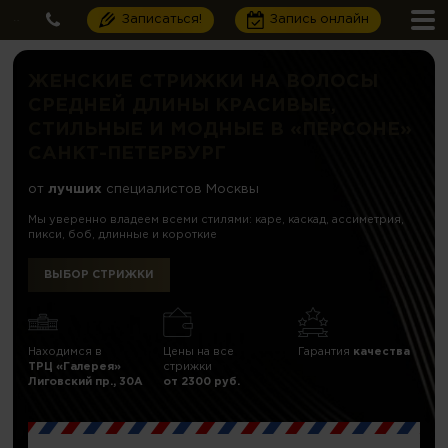
Записаться!
Запись онлайн
ЖЕНСКИЕ СТРИЖКИ НА ВОЛОСЫ
СРЕДНЕЙ ДЛИНЫ КРАСИВЫЕ,
СТИЛЬНЫЕ И МОДНЫЕ В «ПЕРСОНЕ»
САНКТ-ПЕТЕРБУРГ
от
лучших
специалистов Москвы
Мы уверенно владеем всеми стилями: каре, каскад, ассиметрия,
пикси, боб, длинные и короткие
ВЫБОР СТРИЖКИ
Находимся в
Цены на все
Гарантия
качества
ТРЦ «Галерея»
стрижки
Лиговский пр., 30А
от 2300 руб.