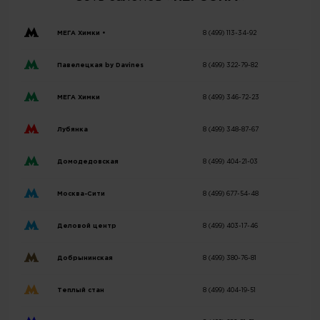
МЕГА Химки •
8 (499) 113-34-92
Павелецкая by Davines
8 (499) 322-79-82
МЕГА Химки
8 (499) 346-72-23
Лубянка
8 (499) 348-87-67
Домодедовская
8 (499) 404-21-03
Москва-Сити
8 (499) 677-54-48
Деловой центр
8 (499) 403-17-46
Добрынинская
8 (499) 380-76-81
Теплый стан
8 (499) 404-19-51