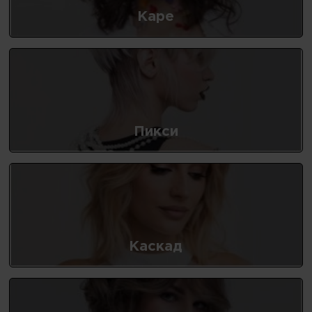
Каре
Пикси
Каскад