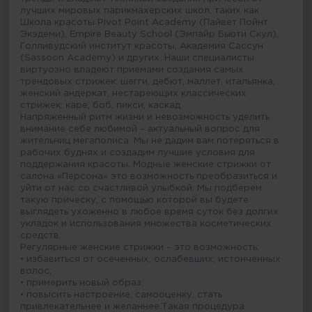
лучших мировых парикмахерских школ, таких как
Школа красоты Pivot Point Academy (Пайвет Пойнт
Экэдеми), Empire Beauty School (Эмпайр Бьюти Скул),
Голливудский институт красоты, Академия Сассун
(Sassoon Academy) и других. Наши специалисты
виртуозно владеют приемами создания самых
трендовых стрижек: шегги, дебют, маллет, итальянка,
женский андеркат, нестареющих классических
стрижек: каре, боб, пикси, каскад.
Напряженный ритм жизни и невозможность уделить
внимание себе любимой – актуальный вопрос для
жительниц мегаполиса. Мы не дадим вам потеряться в
рабочих буднях и создадим лучшие условия для
поддержания красоты. Модные женские стрижки от
салона «Персона» это возможность преобразиться и
уйти от нас со счастливой улыбкой. Мы подберем
такую прическу, с помощью которой вы будете
выглядеть ухоженно в любое время суток без долгих
укладок и использования множества косметических
средств.
Регулярные женские стрижки – это возможность:
• избавиться от осеченных, ослабевших, истонченных
волос;
• примерить новый образ;
• повысить настроение, самооценку, стать
привлекательнее и желаннее.Такая процедура