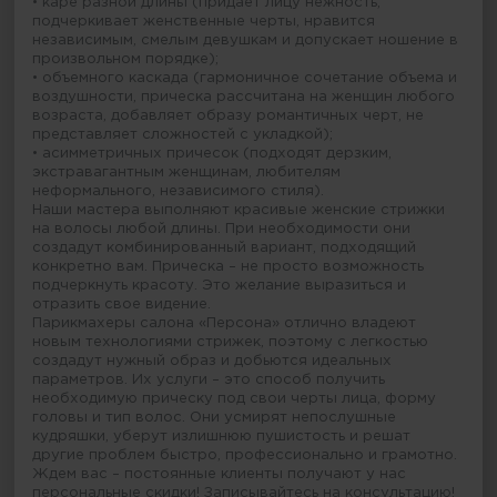
• каре разной длины (придает лицу нежность,
подчеркивает женственные черты, нравится
независимым, смелым девушкам и допускает ношение в
произвольном порядке);
• объемного каскада (гармоничное сочетание объема и
воздушности, прическа рассчитана на женщин любого
возраста, добавляет образу романтичных черт, не
представляет сложностей с укладкой);
• асимметричных причесок (подходят дерзким,
экстравагантным женщинам, любителям
неформального, независимого стиля).
Наши мастера выполняют красивые женские стрижки
на волосы любой длины. При необходимости они
создадут комбинированный вариант, подходящий
конкретно вам. Прическа – не просто возможность
подчеркнуть красоту. Это желание выразиться и
отразить свое видение.
Парикмахеры салона «Персона» отлично владеют
новым технологиями стрижек, поэтому с легкостью
создадут нужный образ и добьются идеальных
параметров. Их услуги – это способ получить
необходимую прическу под свои черты лица, форму
головы и тип волос. Они усмирят непослушные
кудряшки, уберут излишнюю пушистость и решат
другие проблем быстро, профессионально и грамотно.
Ждем вас – постоянные клиенты получают у нас
персональные скидки! Записывайтесь на консультацию!