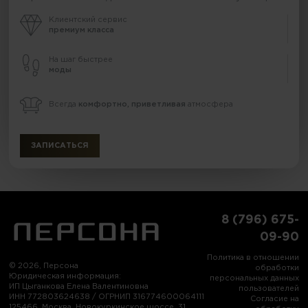
Клиентский сервис
премиум класса
На шаг быстрее
моды
Всегда
комфортно, приветливая
атмосфера
ЗАПИСАТЬСЯ
8 (796) 675-
09-90
Политика в отношении
© 2026, Персона
обработки
Юридическая информация:
персональных данных
ИП Цыганкова Елена Валентиновна
пользователей
ИНН 772803624638 / ОГРНИП 316774600064111
Согласие на
125466, Москва, Новокуркинское шоссе, 31