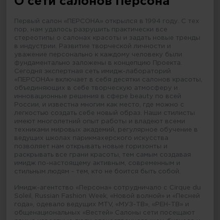
О сети салонов Персона
Первый салон «ПЕРСОНА» открылся в 1994 году. С тех
пор, нам удалось разрушить практически все
стереотипы о салонах красоты и задать новые тренды
в индустрии. Развитие творческой личности и
уважение персонально к каждому человеку были
фундаментально заложены в концепцию Проекта.
Сегодня экспертная сеть имидж-лабораторий
«ПЕРСОНА» включает в себя десятки салонов красоты,
объединяющих в себе творческую атмосферу и
инновационные решения в сфере beauty по всей
России, и известна многим как место, где можно с
легкостью создать себе новый образ. Наши стилисты
имеют многолетний опыт работы и владеют всеми
техниками мировых академий, регулярное обучение в
ведущих школах парикмахерского искусства
позволяет нам открывать новые горизонты и
раскрывать все грани красоты, тем самым создавая
имидж по-настоящему активным, современным и
стильным людям - тем, кто не боится быть собой.
Имидж-агентство «Персона» сотрудничало с Cirque du
Soleil, Russian Fashion Week, «Новой волной» и «Песней
года», одевало ведущих MTV, «МУЗ-ТВ», «РЕН-ТВ» и
общенациональных «Вестей» Салоны сети посещают