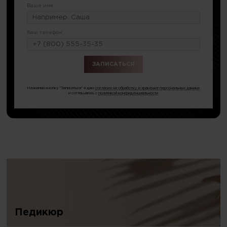
Ваше имя:
Ваш телефон:
или по тел.
8 (796) 675-09-90
Нажимая кнопку "Записаться" я даю
согласие на обработку и хранение персональных данных
и соглашаюсь с
политикой конфиденциальности
Педикюр