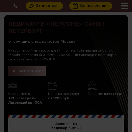
Записаться!
Запись онлайн
ПЕДИКЮР В «ПЕРСОНЕ» САНКТ-
ПЕТЕРБУРГ
от
лучших
специалистов Москвы
Классический маникюр, дизайн ногтей, креативный рисунок,
френч, аппаратный и комбинированный маникюр и педикюр в
салонах красоты ПЕРСОНА
ВЫБОР УСЛУГИ
Находимся в
Цены на все услуги
Гарантия
качества
ТРЦ «Галерея»
от 1200 руб.
Лиговский пр., 30А
Запишись на
педикюр
онлайн