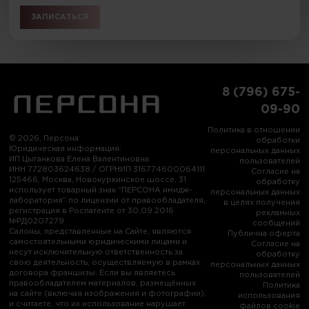
ЗАПИСАТЬСЯ
8 (796) 675-
09-90
Политика в отношении
© 2026, Персона
обработки
Юридическая информация:
персональных данных
ИП Цыганкова Елена Валентиновна
пользователей
ИНН 772803624638 / ОГРНИП 316774600064111
Согласие на
125466, Москва, Новокуркинское шоссе, 31
обработку
использует товарный знак “ПЕРСОНА имидж-
персональных данных
лаборатория” по лицензии от правообладателя,
в целях получения
регистрация в Роспатенте от 30.09.2016
рекламных
№РД0207279
сообщений
Салоны, представленные на Сайте, являются
Публична оферта
самостоятельными юридическими лицами и
Согласие на
несут исключительную ответственность за
обработку
свою деятельность, осуществляемую в рамках
персональных данных
договора франшизы. Если вы являетесь
пользователей
правообладателем материалов, размещённых
Политика
на сайте (включая изображения и фотографии),
использования
и считаете, что их использование нарушает
файлов cookie